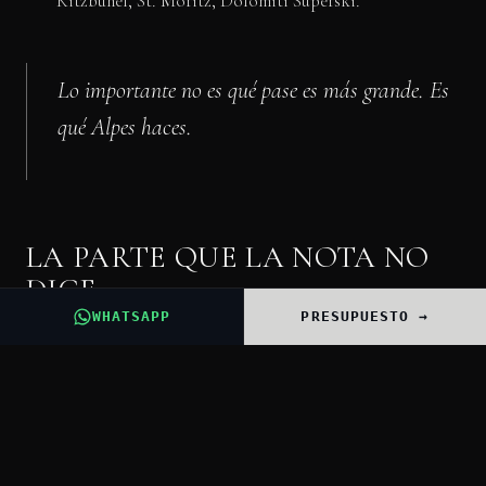
Kitzbühel, St. Moritz, Dolomiti Superski.
Lo importante no es qué pase es más grande. Es
qué Alpes haces.
LA PARTE QUE LA NOTA NO
DICE
WHATSAPP
PRESUPUESTO →
Estas ampliaciones de partners internacionales
tienen dos motores. Uno es comercial — Vail
Resorts vende muchos pases a europeos que ya no se
conforman con que su Epic solo sirva en USA. El
segundo es estratégico: cada vez que entra una