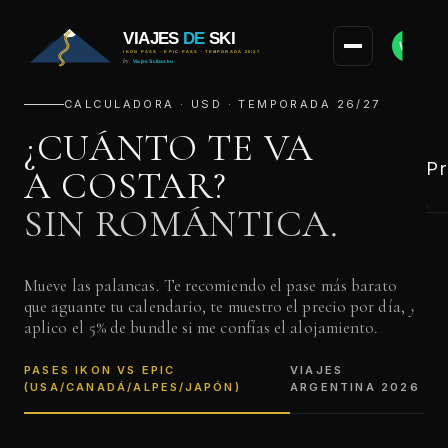
WA
CALCULADORA · USD · TEMPORADA 26/27
¿CUÁNTO TE VA
P
A COSTAR?
SIN ROMÁNTICA.
JP
Mueve las palancas. Te recomiendo el pase más barato
que aguante tu calendario, te muestro el precio por día, y
A
aplico el 5% de bundle si me confías el alojamiento.
PASES IKON VS EPIC
VIAJES
N
(USA/CANADÁ/ALPES/JAPÓN)
ARGENTINA 2026