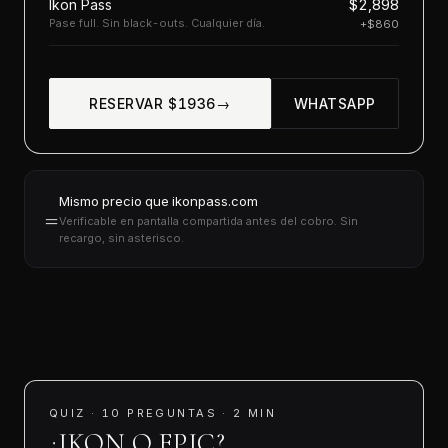
$2,898
Ikon Pass
Pase full. Sin black-outs. Cualquier día.
+$860
RESERVAR $1936
WHATSAPP
Mismo precio que ikonpass.com
=
Verificable en pantalla compartida antes del cobro. Sin
recargo, sin asterisco.
QUIZ · 10 PREGUNTAS · 2 MIN
¿IKON O EPIC?