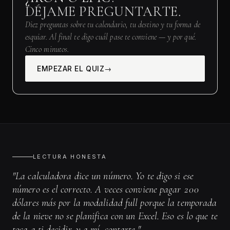
DÉJAME PREGUNTARTE.
Diez preguntas sobre tu calendario, tu destino y tu forma de
esquiar. Al final te digo cuál pase te conviene — y por qué.
Cinco minutos.
EMPEZAR EL QUIZ
LECTURA HONESTA
"La calculadora dice un número. Yo te digo si ese
número es el correcto. A veces conviene pagar 200
dólares más por la modalidad full porque la temporada
de la nieve no se planifica con un Excel. Eso es lo que te
toca a ti decidir, y a mí, contarte."