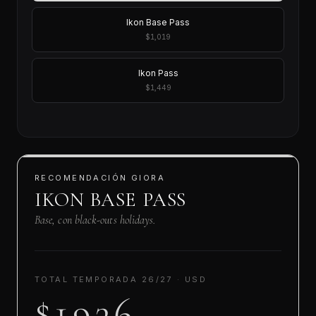
Ikon Base Pass
$1,019
Ikon Pass
$1,449
RECOMENDACIÓN GIORA
IKON BASE PASS
Base, con black-outs holidays.
TOTAL TEMPORADA 26/27 · USD
$1936