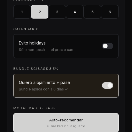
1
2
3
4
5
6
CALENDARIO
Evito holidays
Sólo non-peak — el precio cae
BUNDLE SCIBASKU 5%
Quiero alojamiento + pase
Bundle aplica con ≥ 6 días ✓
MODALIDAD DE PASE
Auto-recomendar
el más barato que aguante