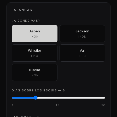
E
PALANCAS
¿A DÓNDE VAS?
Aspen
Jackson
IKON
IKON
Whistler
Vail
EPIC
EPIC
Niseko
IKON
DÍAS SOBRE LOS ESQUÍS —
8
1
15
30
PERSONAS —
2