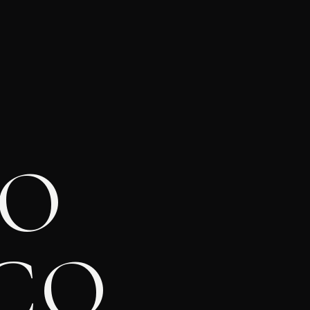
DO
ICO