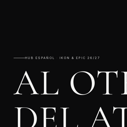
HUB ESPAÑOL · IKON & EPIC 26/27
AL OT
DEL A